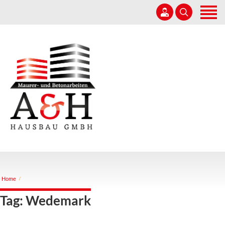
Home
Unternehmen
Leistungen
05164 6809888
Referenzen
info@ah-hausbau.de
Karriere
Kontakt
Home
Tag: Wedemark